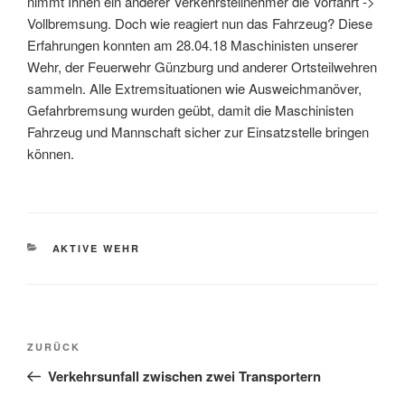
nimmt Ihnen ein anderer Verkehrsteilnehmer die Vorfahrt ->
Vollbremsung. Doch wie reagiert nun das Fahrzeug? Diese
Erfahrungen konnten am 28.04.18 Maschinisten unserer
Wehr, der Feuerwehr Günzburg und anderer Ortsteilwehren
sammeln. Alle Extremsituationen wie Ausweichmanöver,
Gefahrbremsung wurden geübt, damit die Maschinisten
Fahrzeug und Mannschaft sicher zur Einsatzstelle bringen
können.
KATEGORIEN
AKTIVE WEHR
Beitragsnavigation
Vorheriger
ZURÜCK
Beitrag
Verkehrsunfall zwischen zwei Transportern