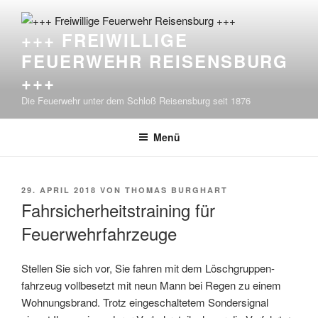
Zum
Inhalt
+++ FREIWILLIGE
springen
FEUERWEHR REISENSBURG
+++
Die Feuerwehr unter dem Schloß Reisensburg seit 1876
Menü
VERÖFFENTLICHT
29. APRIL 2018
VON
THOMAS BURGHART
AM
Fahrsicherheitstraining für
Feuerwehrfahrzeuge
Stellen Sie sich vor, Sie fahren mit dem Löschgruppen-
fahrzeug vollbesetzt mit neun Mann bei Regen zu einem
Wohnungsbrand. Trotz eingeschaltetem Sondersignal