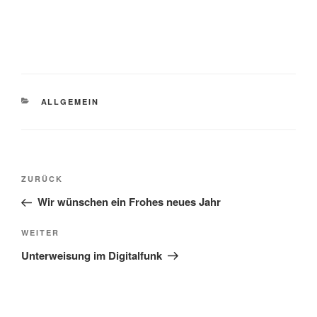
KATEGORIEN
ALLGEMEIN
Beitragsnavigation
Vorheriger
ZURÜCK
Beitrag
Wir wünschen ein Frohes neues Jahr
Nächster
WEITER
Beitrag
Unterweisung im Digitalfunk