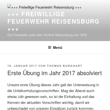
Zum
Inhalt
+++ FREIWILLIGE
springen
FEUERWEHR REISENSBURG
+++
Die Feuerwehr unter dem Schloß Reisensburg seit 1876
Menü
VERÖFFENTLICHT
19. JANUAR 2017
VON
THOMAS BURGHART
AM
Erste Übung im Jahr 2017 absolviert
Unsere erste Übung dieses Jahr galt der Unterweisung in
die Unfallverhütungsvorschrift
en. Mag der Abend auch
etwas zäh gewesen sein, so ist die Einhaltung und das
Kennen der aktuellen Vorschriften wichtig, damit wir
unbeschadet von unseren Einsätzen zurück kommen.