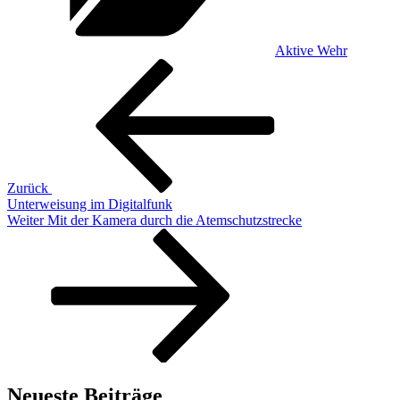
Aktive Wehr
Beitragsnavigation
Vorheriger
Beitrag
Zurück
Unterweisung im Digitalfunk
Nächster
Weiter
Mit der Kamera durch die Atemschutzstrecke
Beitrag
Neueste Beiträge