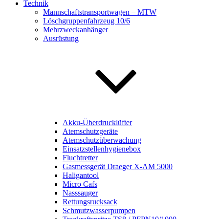
Technik
Mannschaftstransportwagen – MTW
Löschgruppenfahrzeug 10/6
Mehrzweckanhänger
Ausrüstung
Akku-Überdrucklüfter
Atemschutzgeräte
Atemschutzüberwachung
Einsatzstellenhygienebox
Fluchtretter
Gasmessgerät Draeger X-AM 5000
Haligantool
Micro Cafs
Nasssauger
Rettungsrucksack
Schmutzwasserpumpen