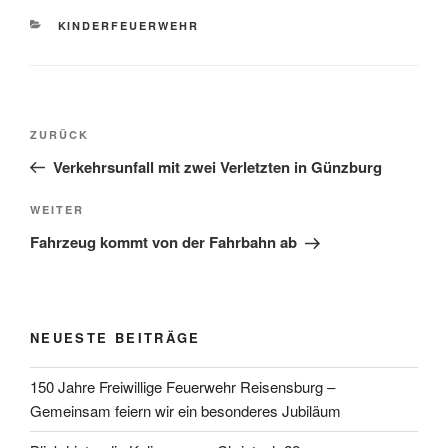
KATEGORIEN
KINDERFEUERWEHR
Beitragsnavigation
Vorheriger
ZURÜCK
Beitrag
Verkehrsunfall mit zwei Verletzten in Günzburg
Nächster
WEITER
Beitrag
Fahrzeug kommt von der Fahrbahn ab
NEUESTE BEITRÄGE
150 Jahre Freiwillige Feuerwehr Reisensburg –
Gemeinsam feiern wir ein besonderes Jubiläum