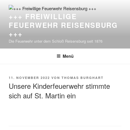
Zum
Inhalt
+++ FREIWILLIGE
springen
FEUERWEHR REISENSBURG
+++
Die Feuerwehr unter dem Schloß Reisensburg seit 1876
Menü
VERÖFFENTLICHT
11. NOVEMBER 2022
VON
THOMAS BURGHART
AM
Unsere Kinderfeuerwehr stimmte
sich auf St. Martin ein