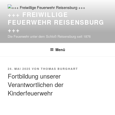
Zum
Inhalt
+++ FREIWILLIGE
springen
FEUERWEHR REISENSBURG
+++
Die Feuerwehr unter dem Schloß Reisensburg seit 1876
Menü
VERÖFFENTLICHT
24. MAI 2025
VON
THOMAS BURGHART
AM
Fortbildung unserer
Verantwortlichen der
Kinderfeuerwehr