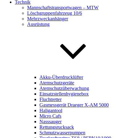
Technik
Mannschaftstransportwagen – MTW
Löschgruppenfahrzeug 10/6
Mehrzweckanhänger
Ausrüstung
Akku-Überdrucklüfter
Atemschutzgeräte
Atemschutzüberwachung
Einsatzstellenhygienebox
Fluchtretter
Gasmessgerät Draeger X-AM 5000
Haligantool
Micro Cafs
Nasssauger
Rettungsrucksack
Schmutzwasserpumpen