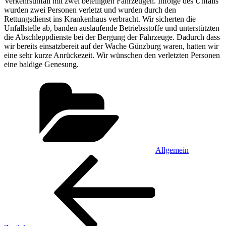
Verkehrsunfall mit zwei beteiligten Fahrzeugen. Infolge des Unfalls
wurden zwei Personen verletzt und wurden durch den
Rettungsdienst ins Krankenhaus verbracht. Wir sicherten die
Unfallstelle ab, banden auslaufende Betriebsstoffe und unterstützten
die Abschleppdienste bei der Bergung der Fahrzeuge. Dadurch dass
wir bereits einsatzbereit auf der Wache Günzburg waren, hatten wir
eine sehr kurze Anrückezeit. Wir wünschen den verletzten Personen
eine baldige Genesung.
Kategorien
Allgemein
Beitragsnavigation
Vorheriger
Beitrag