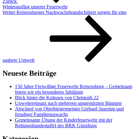
Zurück
Winterausflug unserer Feuerwehr
Nächster
Weiter
Reisensburger Nachwuchsbrandschützer sorgen für eine
Beitrag
saubere Umwelt
Neueste Beiträge
150 Jahre Freiwillige Feuerwehr Reisensburg – Gemeinsam
feiern wir ein besonderes Jubiläum
Blick hinter die Kulissen von Christoph 22
Unwettereinsatz nach mehreren umgestürzten Bäumen
Abschied von Oberbürgermeister Gerhard Jauernig und
freudiger Familienzuwachs
Gemeinsame Übung der Kinderfeuerwehr mit der
Rettungshundestaffel des BRK Günzburg
Kategorien