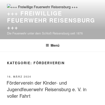
Zum
Inhalt
+++ FREIWILLIGE
springen
FEUERWEHR REISENSBURG
+++
Die Feuerwehr unter dem Schloß Reisensburg seit 1876
Menü
KATEGORIE:
FÖRDERVEREIN
VERÖFFENTLICHT
16. MÄRZ 2024
AM
Förderverein der Kinder- und
Jugendfeuerwehr Reisensburg e. V. in
voller Fahrt