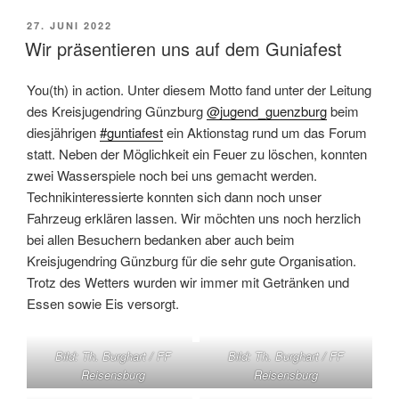
VERÖFFENTLICHT
27. JUNI 2022
AM
Wir präsentieren uns auf dem Guniafest
You(th) in action. Unter diesem Motto fand unter der Leitung
des Kreisjugendring Günzburg
@jugend_guenzburg
beim
diesjährigen
#guntiafest
ein Aktionstag rund um das Forum
statt. Neben der Möglichkeit ein Feuer zu löschen, konnten
zwei Wasserspiele noch bei uns gemacht werden.
Technikinteressierte konnten sich dann noch unser
Fahrzeug erklären lassen. Wir möchten uns noch herzlich
bei allen Besuchern bedanken aber auch beim
Kreisjugendring Günzburg für die sehr gute Organisation.
Trotz des Wetters wurden wir immer mit Getränken und
Essen sowie Eis versorgt.
Bild: Th. Burghart / FF
Bild: Th. Burghart / FF
Reisensburg
Reisensburg