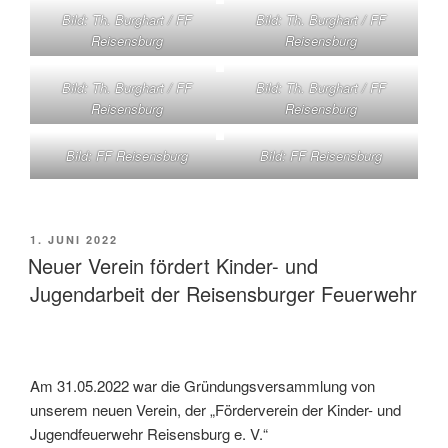
Bild: Th. Burghart / FF
Bild: Th. Burghart / FF
Reisensburg
Reisensburg
Bild: Th. Burghart / FF
Bild: Th. Burghart / FF
Reisensburg
Reisensburg
Bild: FF Reisensburg
Bild: FF Reisensburg
VERÖFFENTLICHT
1. JUNI 2022
AM
Neuer Verein fördert Kinder- und
Jugendarbeit der Reisensburger Feuerwehr
Am 31.05.2022 war die Gründungsversammlung von
unserem neuen Verein, der „Förderverein der Kinder- und
Jugendfeuerwehr Reisensburg e. V.“