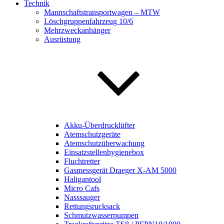
Technik
Mannschaftstransportwagen – MTW
Löschgruppenfahrzeug 10/6
Mehrzweckanhänger
Ausrüstung
Akku-Überdrucklüfter
Atemschutzgeräte
Atemschutzüberwachung
Einsatzstellenhygienebox
Fluchtretter
Gasmessgerät Draeger X-AM 5000
Haligantool
Micro Cafs
Nasssauger
Rettungsrucksack
Schmutzwasserpumpen