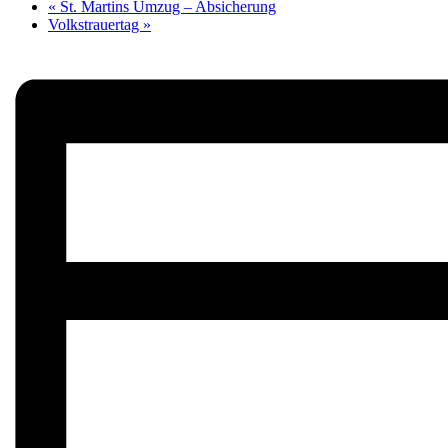
«
St. Martins Umzug – Absicherung
Volkstrauertag
»