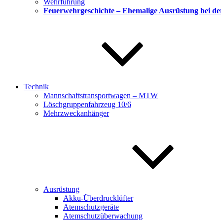
Wehrführung
Feuerwehrgeschichte – Ehemalige Ausrüstung bei d
Technik
Mannschaftstransportwagen – MTW
Löschgruppenfahrzeug 10/6
Mehrzweckanhänger
Ausrüstung
Akku-Überdrucklüfter
Atemschutzgeräte
Atemschutzüberwachung