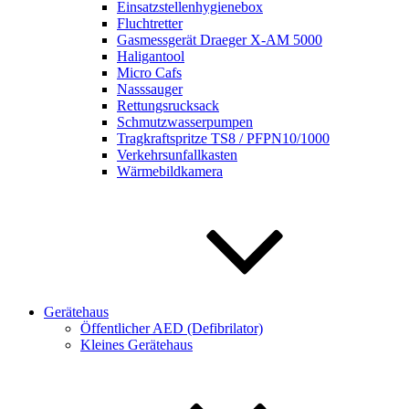
Einsatzstellenhygienebox
Fluchtretter
Gasmessgerät Draeger X-AM 5000
Haligantool
Micro Cafs
Nasssauger
Rettungsrucksack
Schmutzwasserpumpen
Tragkraftspritze TS8 / PFPN10/1000
Verkehrsunfallkasten
Wärmebildkamera
Gerätehaus
Öffentlicher AED (Defibrilator)
Kleines Gerätehaus