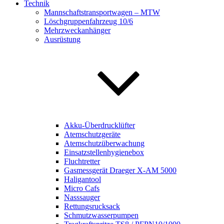
Technik
Mannschaftstransportwagen – MTW
Löschgruppenfahrzeug 10/6
Mehrzweckanhänger
Ausrüstung
Akku-Überdrucklüfter
Atemschutzgeräte
Atemschutzüberwachung
Einsatzstellenhygienebox
Fluchtretter
Gasmessgerät Draeger X-AM 5000
Haligantool
Micro Cafs
Nasssauger
Rettungsrucksack
Schmutzwasserpumpen