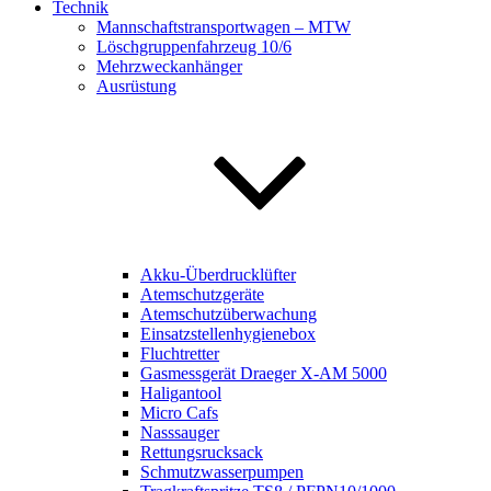
Technik
Mannschaftstransportwagen – MTW
Löschgruppenfahrzeug 10/6
Mehrzweckanhänger
Ausrüstung
Akku-Überdrucklüfter
Atemschutzgeräte
Atemschutzüberwachung
Einsatzstellenhygienebox
Fluchtretter
Gasmessgerät Draeger X-AM 5000
Haligantool
Micro Cafs
Nasssauger
Rettungsrucksack
Schmutzwasserpumpen