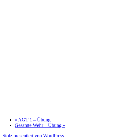
«
AGT 1 – Übung
Gesamte Wehr – Übung
»
Stolz präsentiert von WordPress