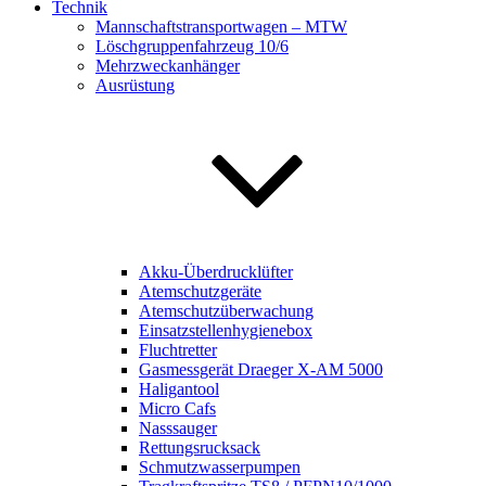
Technik
Mannschaftstransportwagen – MTW
Löschgruppenfahrzeug 10/6
Mehrzweckanhänger
Ausrüstung
Akku-Überdrucklüfter
Atemschutzgeräte
Atemschutzüberwachung
Einsatzstellenhygienebox
Fluchtretter
Gasmessgerät Draeger X-AM 5000
Haligantool
Micro Cafs
Nasssauger
Rettungsrucksack
Schmutzwasserpumpen