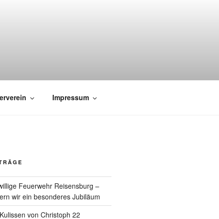
erverein
Impressum
ITRÄGE
willige Feuerwehr Reisensburg –
rn wir ein besonderes Jubiläum
e Kulissen von Christoph 22