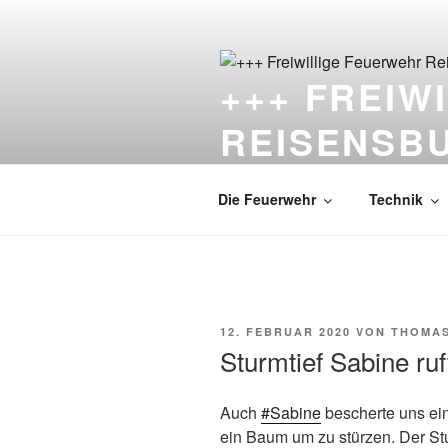
Zum
Inhalt
springen
+++ FREIW
REISENSB
Die Feuerwehr unter dem Schlo
Die Feuerwehr
Technik
VERÖFFENTLICHT
12. FEBRUAR 2020
VON
THOMA
AM
Sturmtief Sabine ruf
Auch
#
Sabine
bescherte uns eine
ein Baum um zu stürzen. Der St