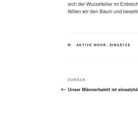
sich der Wurzelteller im Erdreich
fällten wir den Baum und beseiti
KATEGORIEN
AKTIVE WEHR
,
EINSÄTZE
Beitragsnavigation
Vorheriger
ZURÜCK
Beitrag
Unser Männerbalett ist einsatzkl