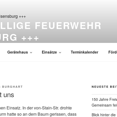
ILLIGE FEUERWEHR
URG +++
ß Reisensburg seit 1876
Gerätehaus
Einsätze
Terminkalender
Förd
S BURGHART
NEUESTE BE
t uns
150 Jahre Frei
Gemeinsam feie
n Einsatz. In der von-Stain-Str. drohte
urm hatte so an dem Baum gerissen, dass
Blick hinter di