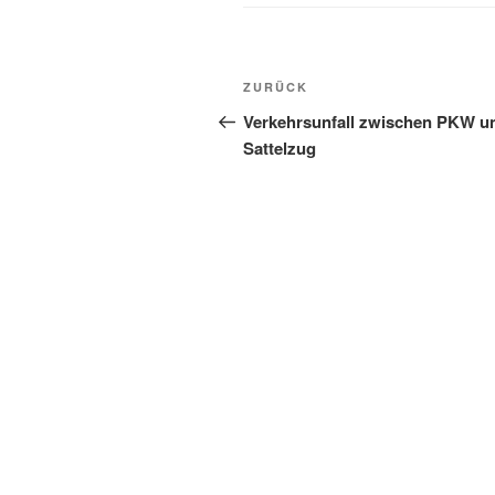
Beitragsnavigation
Vorheriger
ZURÜCK
Beitrag
Verkehrsunfall zwischen PKW u
Sattelzug