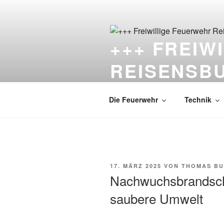
Zum
Inhalt
springen
+++ FREIW
REISENSB
Die Feuerwehr unter dem Schlo
Die Feuerwehr
Technik
VERÖFFENTLICHT
17. MÄRZ 2025
VON
THOMAS B
AM
Nachwuchsbrandschu
saubere Umwelt