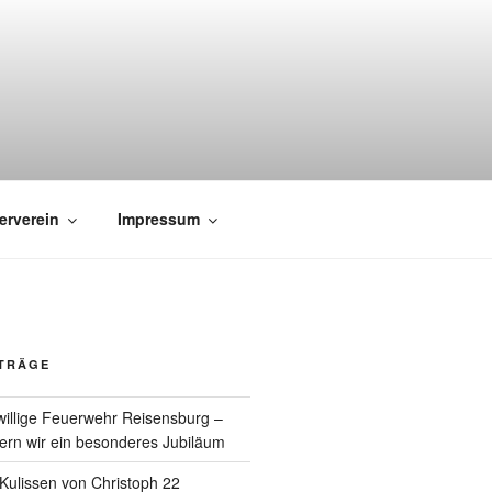
erverein
Impressum
ITRÄGE
willige Feuerwehr Reisensburg –
rn wir ein besonderes Jubiläum
e Kulissen von Christoph 22