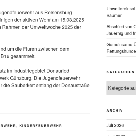
Unwettereinsa
 Jugendfeuerwehr aus Reisensburg
Bäumen
einigen der aktiven Wehr am 15.03.2025
Abschied von 
 im Rahmen der Umweltwoche 2025 der
Jauernig und f
Gemeinsame Üb
rund um die Fluren zwischen dem
Rettungshunde
 B16 gesammelt.
z im Industriegebiet Donauried
KATEGORIEN
werk Günzburg. Die Jugendfeuerwehr
Kategorien
für die Sauberkeit entlang der Donaustraße
ARCHIV
Juli 2026
ERWEHR
,
KINDERFEUERWEHR