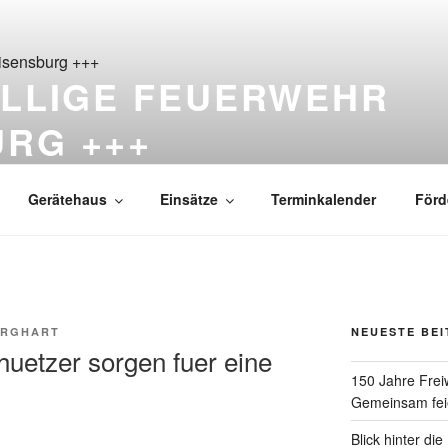
ILLIGE FEUERWEHR
URG +++
ß Reisensburg seit 1876
Gerätehaus
Einsätze
Terminkalender
Förd
URGHART
NEUESTE BE
etzer sorgen fuer eine
150 Jahre Frei
Gemeinsam feie
Blick hinter di