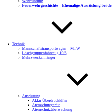
Wehrführung
Feuerwehrgeschichte – Ehemalige Ausrüstung bei d
Technik
Mannschaftstransportwagen – MTW
Löschgruppenfahrzeug 10/6
Mehrzweckanhänger
Ausrüstung
Akku-Überdrucklüfter
Atemschutzgeräte
Atemschutzüberwachung