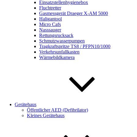
Einsatzstellenhygienebox
Fluchtretter
Gasmessgerät Draeger X-AM 5000
Haligantool
Micro Cafs
Nasssauger
Rettungsrucksack
Schmutzwasserpumpen
Tragkraftspritze TS8 / PFPN10/1000
Verkehrsunfallkasten
Wärmebildkamera
Gerätehaus
Öffentlicher AED (Defibrilator)
Kleines Gerätehaus