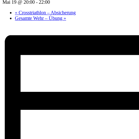
Mai 19 @ 20:00
-
22:00
«
Crosstriathlon – Absicherung
Gesamte Wehr – Übung
»