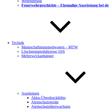
Wehrführung
Feuerwehrgeschichte – Ehemalige Ausrüstung bei d
Technik
Mannschaftstransportwagen – MTW
Löschgruppenfahrzeug 10/6
Mehrzweckanhänger
Ausrüstung
Akku-Überdrucklüfter
Atemschutzgeräte
Atemschutzüberwachung