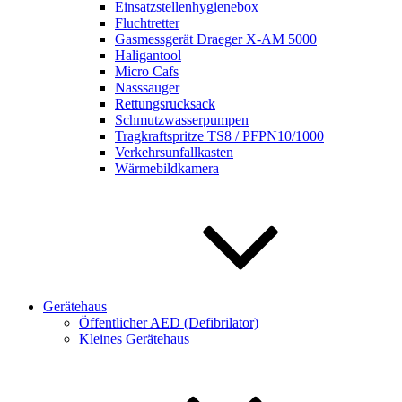
Einsatzstellenhygienebox
Fluchtretter
Gasmessgerät Draeger X-AM 5000
Haligantool
Micro Cafs
Nasssauger
Rettungsrucksack
Schmutzwasserpumpen
Tragkraftspritze TS8 / PFPN10/1000
Verkehrsunfallkasten
Wärmebildkamera
Gerätehaus
Öffentlicher AED (Defibrilator)
Kleines Gerätehaus