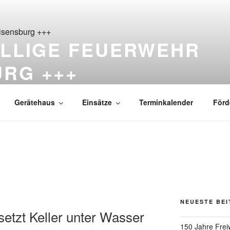
ILLIGE FEUERWEHR
URG +++
ß Reisensburg seit 1876
Gerätehaus
Einsätze
Terminkalender
Förd
NEUESTE BE
setzt Keller unter Wasser
150 Jahre Frei