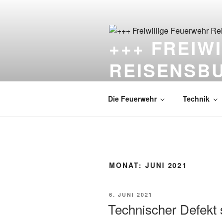
Zum
Inhalt
springen
+++ FREIW
REISENSB
Die Feuerwehr unter dem Schlo
Die Feuerwehr
Technik
MONAT:
JUNI 2021
VERÖFFENTLICHT
6. JUNI 2021
AM
Technischer Defekt 